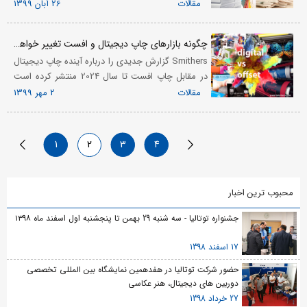
دلیل شناخت انواع کاغذ وکاربرد های آن باعث بالا رفتن
مقالات
26 آبان 1399
اطلاعات ما و در نتیجه ایجاد نو آوری وپیشرفت در
صنعت...
چگونه بازارهای چاپ دیجیتال و افست تغییر خواهند کرد؟
Smithers گزارش جدیدی را درباره آینده چاپ دیجیتال
در مقابل چاپ افست تا سال 2024 منتشر کرده است
که بینشی منحصر به فرد درباره چاپ انبوه دیجیتال و
مقالات
2 مهر 1399
آنالوگ طی 5 سال آینده ارائه می دهد.
1
2
3
4
محبوب ترین اخبار
جشنواره توتالیا - سه شنبه 29 بهمن تا پنجشنبه اول اسفند ماه ۱۳۹۸
17 اسفند 1398
حضور شرکت توتالیا در هفدهمین نمایشگاه بین المللی تخصصی
دوربین های دیجیتال، هنر عکاسی
27 خرداد 1398