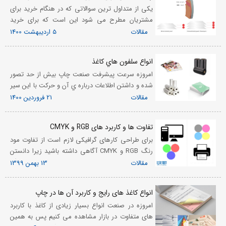
یکی از متداول ترین سوالاتی که در هنگام خرید برای
مشتریان مطرح می شود این است که برای خرید
سلفون کاغذ چه ضخامتی از سلفون را باید انتخاب کرد.
مقالات
5 اردیبهشت 1400
این موضوع بسیار موضوع پر اهمیتی است زیرا
ضخامت و نوع سلفون م...
انواع سلفون هاي کاغذ
امروزه سرعت پيشرفت صنعت چاپ بيش از حد تصور
شده و داشتن اطلاعات درباره ي آن و حرکت با اين سير
به منظور پيشرفت در این زمینه ضروری است و باید با
مقالات
21 فروردین 1400
ابعاد مختلف آن آشنا شویم. يکي از حوزه هایی که
دنيای چاپ ...
تفاوت ها و کاربرد های RGB و CMYK
برای طراحی کارهای گرافیکی لازم است از تفاوت مود
رنگ RGB و CMYK آگاهی داشته باشید زیرا دانستن
این تفاوت به بهینه سازی پروسه طراحی و انتخاب رنگ
مقالات
13 بهمن 1399
کمک می نماید. ما در اینجا سعی می کنیم تا تفاوت و
چیستی مو...
انواع کاغذ های رایج و کاربرد آن ها در چاپ
امروزه در صنعت انواع بسیار زیادی از کاغذ با کاربرد
های متفاوت در بازار مشاهده می کنیم پس به همین