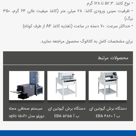
• نوع کاغذ: 52.3 تا 128 گرم
• ظرفیت سینی ورودی کاغذ: 28 میلی متر (کاغذ میفیت عالی 64 گرم، 350
برگ)
• حداکثر سرعت: 70 دسته در ساعت (تغذیه کاغذ A4 از طرف کوتاه)
برای مشخصات کامل به کاتالوگ محصول مراجعه نمایید.
محصولات مرتبط
دستگاه برش گیوتین ای
دستگاه برش گیوتین ای
سیستم صحافی مجله
دس
ب آ EBA 4860
ب آ EBA 5255
دوپلو مدل Duplo 150Fr
Booklet System