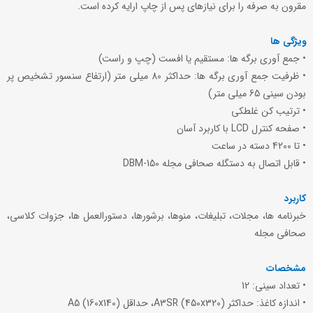
مقرون به صرفه را برای نیازهای پس از چاپ ارایه کرده است.
ویژگی ها
• جمع آوری برگه ها: مستقیم یا افست (چپ و راست)
• ظرفیت جمع آوری برگه ها: حداکثر 80 میلی متر (ارتفاع سنسور تشخیص پر
بودن سینی 65 میلی متر)
• ترتیب کن غلطکی
• صفحه کنترل LCD با کاربرد آسان
• تا 4200 دسته در ساعت
• قابل اتصال به دستگله صحافی مجله DBM-150
کاربرد
خبرنامه ها، مجلات، تبلیغات، منوها، برشورها، دستورالعمل ها، جزوات کلاسی،
صحافی مجله
مشخصات
• تعداد سینی: 12
• اندازه کاغذ: حداکثر A3SR (450x320)، حداقل A5 (160x140)