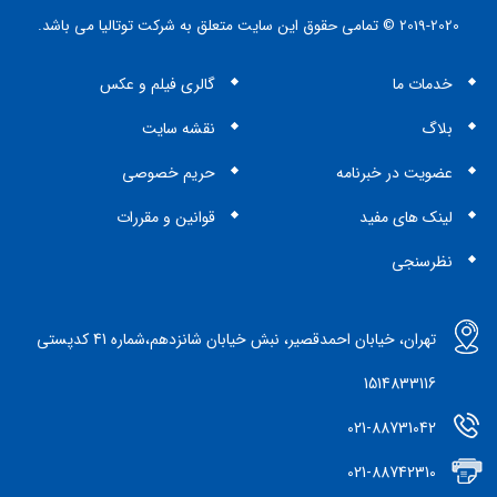
2019-2020 © تمامی حقوق این سایت متعلق به شرکت توتالیا می باشد.
خدمات ما
گالری فیلم و عکس
بلاگ
نقشه سایت
عضویت در خبرنامه
حریم خصوصی
لینک های مفید
قوانین و مقررات
نظرسنجی
تهران، خیابان احمدقصیر، نبش خیابان شانزدهم،شماره 41 کدپستی
1514833116
021-88731042
021-88742310