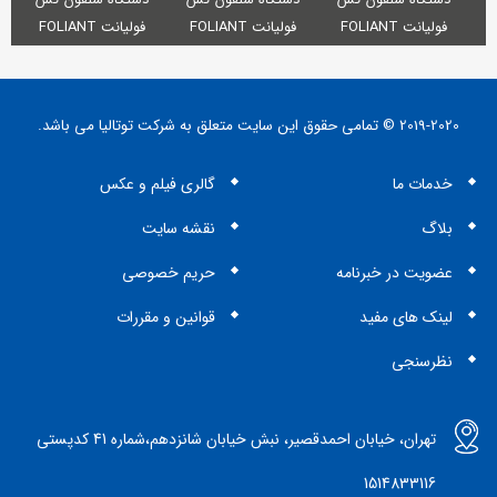
فولیانت FOLIANT
فولیانت FOLIANT
فولیانت FOLIANT
G
Mercury 530 NG 4x4
Taurus 530 NG 4x4
Vega 530S
double
double
2019-2020 © تمامی حقوق این سایت متعلق به شرکت توتالیا می باشد.
خدمات ما
گالری فیلم و عکس
بلاگ
نقشه سایت
عضویت در خبرنامه
حریم خصوصی
لینک های مفید
قوانین و مقررات
نظرسنجی
تهران، خیابان احمدقصیر، نبش خیابان شانزدهم،شماره 41 کدپستی
1514833116