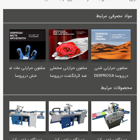
مواد مصرفی مرتبط
سلفون حرارتی شنی
سلفون حرارتی مخملی
سلفون حرارتی مات ضد
سلف
درپروسا DERPROSA
ضد اثرانگشت درپروسا
خش درپروسا
ض
KY
DERPROSA MATTE
DERPROSA SOFT
SANDY MATTE
محصولات مرتبط
ANTI-SCRATCH
TOUCH SMUDGE
RESISTANT
دستگاه سلفون کش
دستگاه سلفون کش
دستگاه سلفون کش
دس