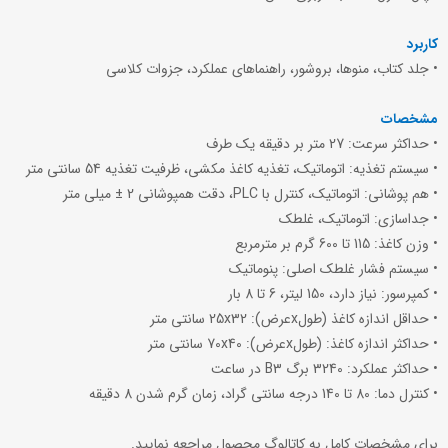
کاربرد
• جلد کتاب، منوها، بروشور، راهنماهای عملکرد، جزوات کلاسی
مشخصات
• حداکثر سرعت: 27 متر بر دقیقه یک طرف
• سیستم تغذیه: اتوماتیک، تغذیه کاغذ مکشی، ظرفیت تغذیه 54 سانتی متر
• هم پوشانی: اتوماتیک، کنترل با PLC، دقت همپوشانی 2 ± میلی متر
• جداسازی: اتوماتیک، غلطک
• وزن کاغذ: 115 تا 600 گرم بر مترمربع
• سیستم فشار غلطک اصلی: پنوماتیک
• کمپرسور: نیاز دارد، 150 لیتر، 6 تا 8 بار
• حداقل اندازه کاغذ (طولxعرض): 25x32 سانتی متر
• حداکثر اندازه کاغذ: (طولxعرض): 70x40 سانتی متر
• حداکثر عملکرد: 3240 برگ B3 در ساعت
• کنترل دما: 80 تا 140 درجه سانتی گراد، زمان گرم شدن 8 دقیقه
برای مشخصات کامل به کاتالوگ محصول مراجعه نمایید.