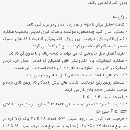
بدون گیر کاغذ می باشد.
ویژگی ها
• شافت استیل برش با دوام و عمر زیاد، مقاوم در برابر گیره کاغذ
• عملکرد آسان :کلید چندمنظوره هوشمند و علائم نوری نمایش وضعیت عملکرد
• کنترل الکترونیکی ظرفیت: این ویژگی الکترونیکی ظرفیت کاغذ های مصرف
شده را در همگام کار مشخص کرده و مانع گیر کاغذ می گردد.
• ظرف آشغال قابل جابجایی که می تواند با کیسه زباله و یا بدون آن کار کند.
• عملکرد اتوماتیک: برد الکترونیکی قابل اطمینان که تمامی اعمال خرد کردن
اتوماتیک را کنترل می نماید و به علاوه دارای حالت استند بای نیز هست.
• کیفیت عالی قطعات: کابینت با لولای قابل تنظیم و طراحی زیبا
• سیستم روغن زنی اتوماتیک ،شافت های برش را هنگام کار روغن کاری کرده و
موجب تضمین حجم بالای کار می گردد.
• با درجه امنیتی P-4 و P-5
• اندازه کاغذ خرد شده در درجه امنیتی P-4: 40x4 میلی متر ، در درجه امنیتی
P-5: 15x2 میلی متر
• ظرفیت خرد کردن در درجه امنیتی P-4: تعداد 28 تا 30 برگ (70 گرم بر
مترمربع)، تعداد 23 تا 25 برگ (80 گرم بر مترمربع)، در درجه امنیتی P-5: 16 تا