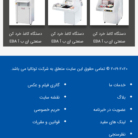
دستگاه کاغذ خرد کن
دستگاه کاغذ خرد کن
دستگاه کاغذ خرد کن
دس
صنعتی ای ب آ EBA
صنعتی ای ب آ EBA
صنعتی ای ب آ EBA
5300 C
6340
7050-2 C
2019-2020 © تمامی حقوق این سایت متعلق به شرکت توتالیا می باشد.
خدمات ما
گالری فیلم و عکس
بلاگ
نقشه سایت
عضویت در خبرنامه
حریم خصوصی
لینک های مفید
قوانین و مقررات
نظرسنجی