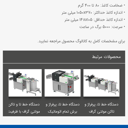
• ضخامت کاغذ: 80 تا 400 گرم
• اندازه کاغذ حداکثر: 1050x370 میلی متر
• اندازه کاغذ حداقل: 148x105 میلی متر
• سرعت: 5000 برگ در ساعت
برای مشخصات کامل به کاتالوگ محصول مراجعه نمایید.
محصولات مرتبط
دستگاه خط تا، پرفراژ و
دستگاه خط تا، پرفراژ و
دستگاه خط تا و تاکن
تاکن مولتی گراف
برش تمام اتوماتیک
مولتی گراف با ظرفیت
Multigraf CP375 DUO
Multigraf CPC375
بالای تغذیه کاغذ
Multigraf TOUCHLINE
XPRO
& TCF375