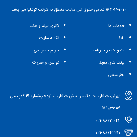
CF375 PFM
2019-2020 © تمامی حقوق این سایت متعلق به شرکت توتالیا می باشد.
خدمات ما
گالری فیلم و عکس
بلاگ
نقشه سایت
عضویت در خبرنامه
حریم خصوصی
لینک های مفید
قوانین و مقررات
نظرسنجی
تهران، خیابان احمدقصیر، نبش خیابان شانزدهم،شماره 41 کدپستی
1514833116
021-88731042
021-88742310