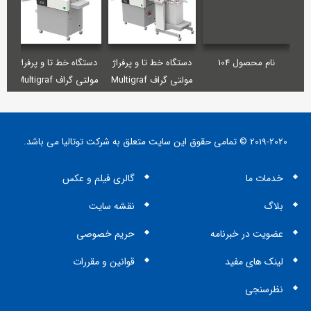
نام محصول 104
دستگاه خط تا و پرفراژ
دستگاه خط تا و پرفراژ
د
مولتی گراف Multigraf
مولتی گراف Multigraf
5
TOUCHLINE CP375
TOUCHLINE CP375
DUO
DUO with PFM
2019-2020 © تمامی حقوق این سایت متعلق به شرکت توتالیا می باشد.
خدمات ما
گالری فیلم و عکس
بلاگ
نقشه سایت
عضویت در خبرنامه
حریم خصوصی
لینک های مفید
قوانین و مقررات
نظرسنجی