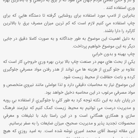
و کار و حتي تمامي مردم جهان مي شود که از برق به درستي و با بالاترين بهره
وري استفاده کنند .
بنابراین از لامپ مورد استفاده برای روشنایی گرفته تا دستگاه هايي که برای
چاپ استفاده مي کنيم لازم است که کم ترين ميزان مصرف برق با بالاترين
کارکرد را دارا باشند.
به دليل اهميت اين موضوع به طور جداگانه و به صورت کاملا دقيق در جایی
دیگر به اين موضوع خواهيم پرداخت.
چاپ بهينه و بدون خرابي
يکي از بحث هاي مهم در صنعت چاپ بالا بردن بهره وري خروجي کار است که
علاوه بر جلو گيري از هزينه ها مي تواند از هدر رفتن مواد مصرفي جلوگیری
کرده و باعث حفاظت از محيط زيست شود.
اين موضوع نياز به محاسبات دقيقي دارد و لذا عواملی مانند نيروي متخصص و
مواد مصرفي مرغوب در این محاسبه دخیل خواهد بود.
در پايان بايد به اين نکته توجه کرد به طور کلي با جلوگيري از استفاده بي رويه
و مديريت درست مي توانيم به محيط زيست کمک کنيم که نيازمند فرهنگ
سازي و همکاري همگاني است و در اين راستا بايد با تبليغات و معرفي
محصولات تجديد پذير و مدیریت صحیح، میزان ضایعات را به صفر برسانیم.
اين مقاله توسط آقای محمد اميري نوشه شده است. به اميد روزي که هيچ