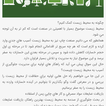
چگونه به محيط زيست کمک کنيم؟
محيط زيست موضوع بسیار با اهميتی در صنعت است که کم تر به آن توجه
مي شود.
همانطور که می دانیم صنعت چاپ نیز به محيط زيست آسيب هاي جدي وارد
کرده و لازم است که هر چه سريع تر اقداماتي انجام شود تا در مرحله ی اول
حجم خسارات کاهش داده شود و سپس در مرحله بعدي این خسارات به صفر
برسد و اين موضوع نياز به مديريت و تلاش بسيار فراوان دارد.
حال اين سوال پيش مي آيد که راهکار هاي اوليه براي مديريت جلوگيري از
آسيب به محيط زيست چيست؟
در اين جا می خواهیم راه حل هايي اوليه براي حفاظت از محيط زيست را
بررسي و در معرض گفت وگو بگذاريم تا بتوانيم در آينده خسارات وارده به
محيط زيست را به صفر برسانيم.
بازيافت ضايعات مواد مصرفي و کار هاي چاپي پس از استفاده
در بحث جلوگيري از صدمه به محيط زيست بهترين راهکار، بازيافت ضايعات
مواد مصرفي است، که خود روند بسيار پيچيده اي دارد.