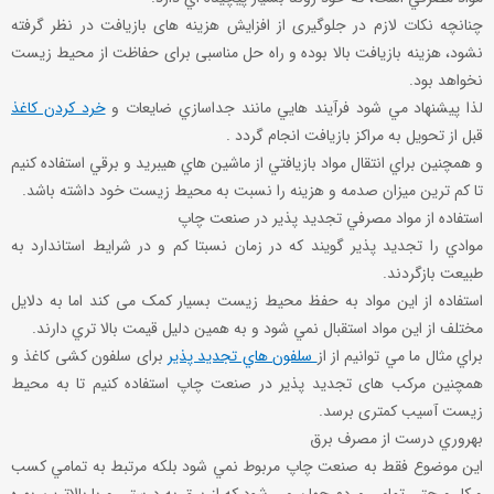
چنانچه نکات لازم در جلوگیری از افزایش هزینه های بازیافت در نظر گرفته
نشود، هزینه بازیافت بالا بوده و راه حل مناسبی برای حفاظت از محیط زیست
نخواهد بود.
لذا پيشنهاد مي شود فرآيند هايي مانند جداسازي ضایعات و
خرد کردن کاغذ
قبل از تحويل به مراکز بازيافت انجام گردد .
و همچنين براي انتقال مواد بازيافتي از ماشين هاي هيبريد و برقي استفاده کنيم
تا کم ترين ميزان صدمه و هزينه را نسبت به محیط زیست خود داشته باشد.
استفاده از مواد مصرفي تجديد پذير در صنعت چاپ
موادي را تجديد پذير گويند که در زمان نسبتا کم و در شرايط استاندارد به
طبيعت بازگردند.
استفاده از اين مواد به حفظ محيط زيست بسيار کمک می کند اما به دلايل
مختلف از اين مواد استقبال نمي شود و به همين دليل قيمت بالا تري دارند.
براي مثال ما مي توانيم از از
سلفون هاي تجديد پذير
برای سلفون کشی کاغذ و
همچنين مرکب های تجدید پذیر در صنعت چاپ استفاده کنيم تا به محيط
زيست آسيب کمتری برسد.
بهروري درست از مصرف برق
اين موضوع فقط به صنعت چاپ مربوط نمي شود بلکه مرتبط به تمامي کسب